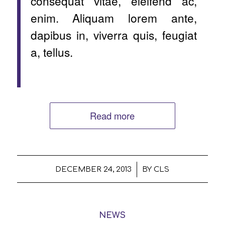
consequat vitae, eleifend ac,
enim. Aliquam lorem ante,
dapibus in, viverra quis, feugiat
a, tellus.
Read more
/
DECEMBER 24, 2013
BY
CLS
NEWS