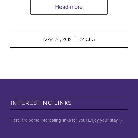
Read more
/
MAY 24, 2012
BY
CLS
INTERESTING LINKS
Here are some interesting links for you! Enjoy your stay :)